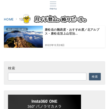
menu
HOME
1泊2日
初心者向け登山解説
唐松岳の難易度・おすすめ度／北アルプ
ス・唐松岳頂上山荘泊...
2022年12月28日
検索
検索