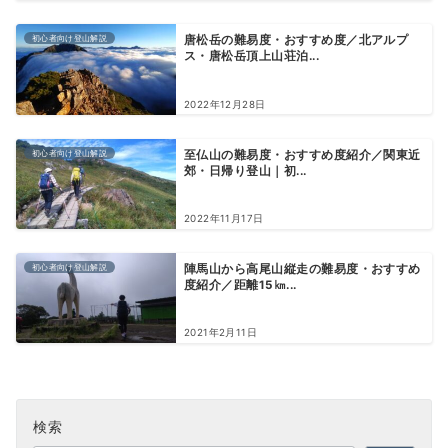
初心者向け登山解説
唐松岳の難易度・おすすめ度／北アルプ
ス・唐松岳頂上山荘泊...
2022年12月28日
初心者向け登山解説
至仏山の難易度・おすすめ度紹介／関東近
郊・日帰り登山｜初...
2022年11月17日
初心者向け登山解説
陣馬山から高尾山縦走の難易度・おすすめ
度紹介／距離15㎞...
2021年2月11日
検索